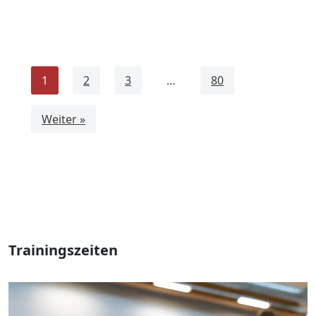
1
2
3
…
80
Weiter »
Trainingszeiten